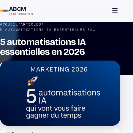
ABCM
PERFORMANCES
ACCUEIL
/
ARTICLES
/
5 AUTOMATISATIONS IA ESSENTIELLES EN 2026
5 automatisations IA
essentielles en 2026
Par
Thomas
Publié le
5 janvier 2026
Mis à jour le
20 janvier 2026