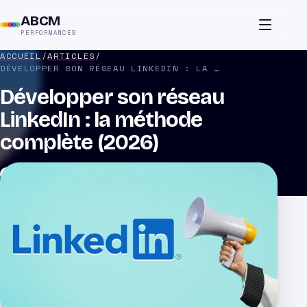
ABCM
PERFORMANCES
ACCUEIL
/
ARTICLES
/
DÉVELOPPER SON RÉSEAU LINKEDIN : LA MÉTHODE COMPLÈTE (2026)
Développer son réseau
LinkedIn : la méthode
complète (2026)
Par
Thomas
Publié le
10 juin 2025
Mis à jour le
1 juillet 2026