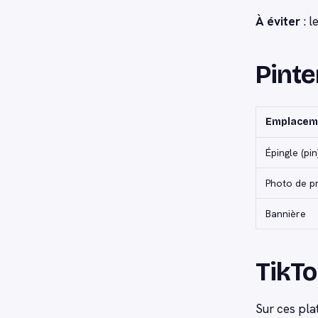
À éviter
: l
Pinter
Emplacem
Épingle (pin
Photo de pr
Bannière
TikTo
Sur ces pla