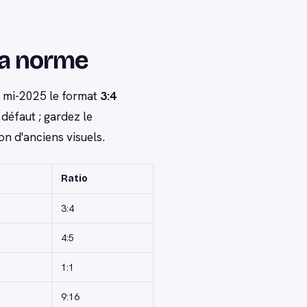
 la norme
s mi-2025 le format
3:4
défaut ; gardez le
n d'anciens visuels.
Ratio
3:4
4:5
1:1
9:16