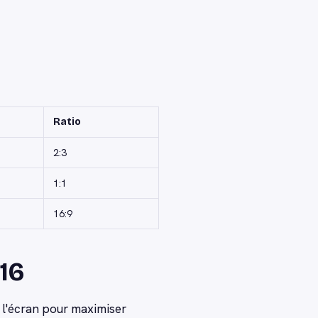
Ratio
2:3
1:1
16:9
:16
 l'écran pour maximiser