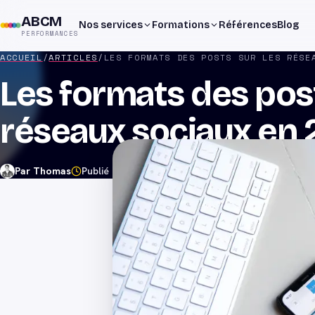
ABCM
Nos services
Formations
Références
Blog
PERFORMANCES
ACCUEIL
/
ARTICLES
/
Les formats des post
réseaux sociaux en
Par
Thomas
Publié le
17 juin 2025
Mis à jour le
30 juin 2026