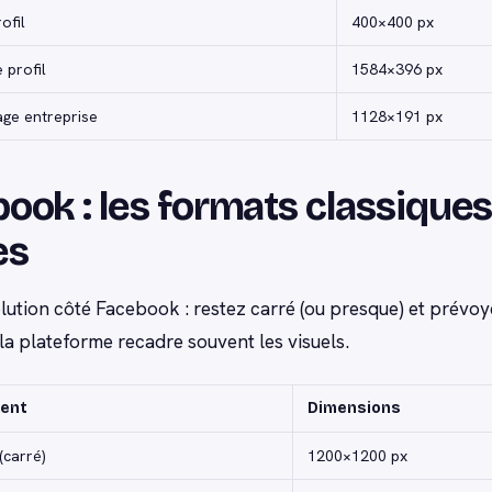
ofil
400×400 px
 profil
1584×396 px
age entreprise
1128×191 px
ook : les formats classiques
es
lution côté Facebook : restez carré (ou presque) et prévoy
 la plateforme recadre souvent les visuels.
ent
Dimensions
(carré)
1200×1200 px