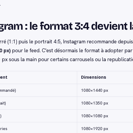
.
gram : le format 3:4 devient
rré (1:1) puis le portrait 4:5, Instagram recommande depui
0 px)
pour le feed. C'est désormais le format à adopter par 
x sous la main pour certains carrousels ou la republicatio
ent
Dimensions
ommandé)
1080×1440 px
ait)
1080×1350 px
)
1080×1080 px
ries
1080×1920 px