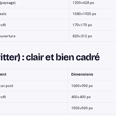
(paysage)
1200×628 px
eels
1080×1920 px
ofil
170×170 px
ouverture
820×312 px
tter) : clair et bien cadré
ent
Dimensions
 un post
1600×900 px
ofil
400×400 px
1500×500 px