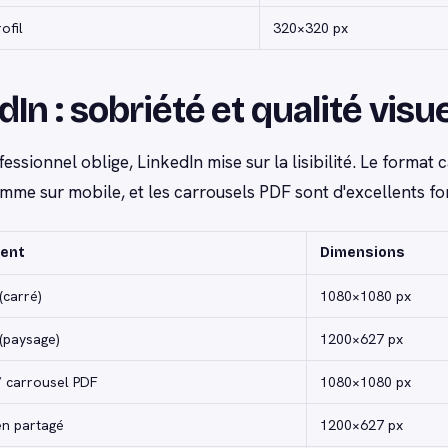
ofil
320×320 px
dIn : sobriété et qualité visue
essionnel oblige, LinkedIn mise sur la lisibilité. Le format 
me sur mobile, et les carrousels PDF sont d'excellents f
ent
Dimensions
(carré)
1080×1080 px
(paysage)
1200×627 px
 carrousel PDF
1080×1080 px
en partagé
1200×627 px