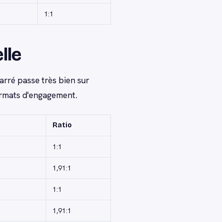
1:1
lle
carré passe très bien sur
ormats d'engagement.
Ratio
1:1
1,91:1
1:1
1,91:1