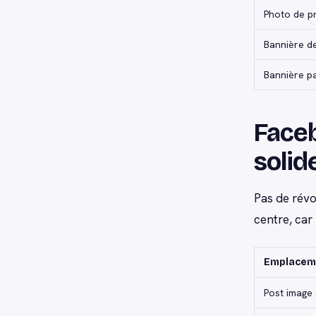
Photo de pr
Bannière de
Bannière p
Faceb
solid
Pas de révo
centre, car
Emplacem
Post image 