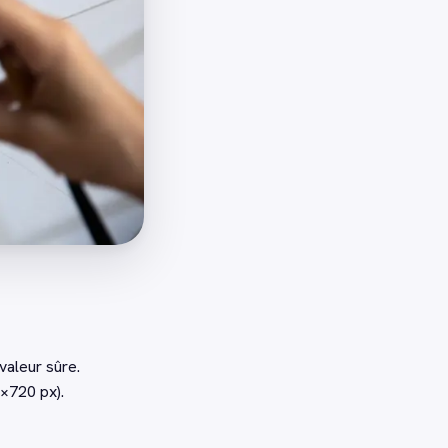
valeur sûre.
0×720 px).