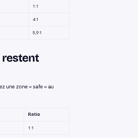
1:1
4:1
5,9:1
 restent
ez une zone « safe » au
Ratio
1:1