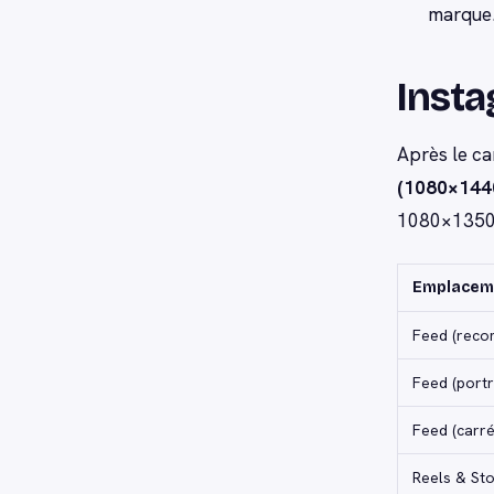
marque
Insta
Après le ca
(1080×144
1080×1350 p
Emplacem
Feed (rec
Feed (portr
Feed (carré
Reels & Sto