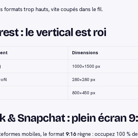
es formats trop hauts, vite coupés dans le fil.
est : le vertical est roi
ent
Dimensions
)
1000×1500 px
ofil
280×280 px
800×450 px
k & Snapchat : plein écran 9
teformes mobiles, le format
9:16
règne : occupez 100 % de