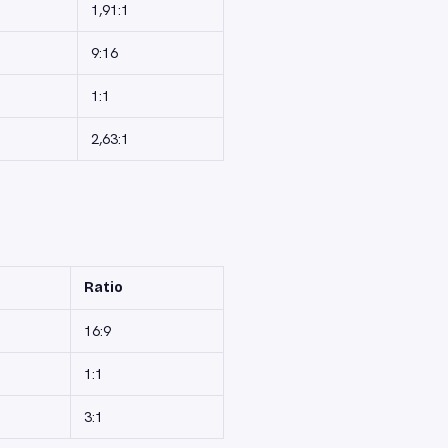
1,91:1
9:16
1:1
2,63:1
Ratio
16:9
1:1
3:1