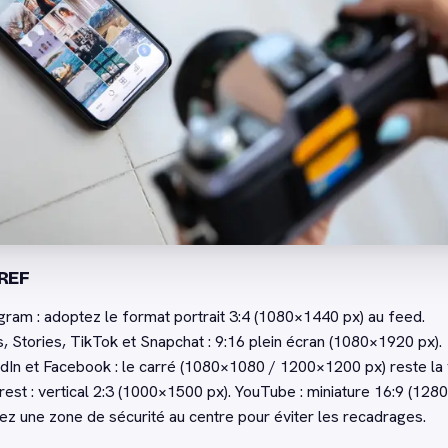
REF
gram : adoptez le format portrait 3:4 (1080×1440 px) au feed.
, Stories, TikTok et Snapchat : 9:16 plein écran (1080×1920 px).
dIn et Facebook : le carré (1080×1080 / 1200×1200 px) reste la 
rest : vertical 2:3 (1000×1500 px). YouTube : miniature 16:9 (128
z une zone de sécurité au centre pour éviter les recadrages.