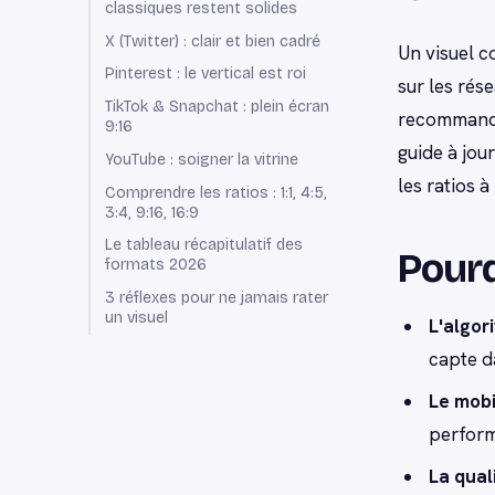
classiques restent solides
X (Twitter) : clair et bien cadré
Un visuel c
Pinterest : le vertical est roi
sur les rés
TikTok & Snapchat : plein écran
recommandat
9:16
guide à jou
YouTube : soigner la vitrine
les ratios à 
Comprendre les ratios : 1:1, 4:5,
3:4, 9:16, 16:9
Le tableau récapitulatif des
Pourq
formats 2026
3 réflexes pour ne jamais rater
un visuel
L'algor
capte d
Le mobi
perform
La qual