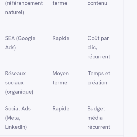
(référencement
terme
contenu
inten
naturel)
SEA (Google
Rapide
Coût par
Qualif
Ads)
clic,
sur l
récurrent
Réseaux
Moyen
Temps et
Enga
sociaux
terme
création
comm
(organique)
Social Ads
Rapide
Budget
Ciblé
(Meta,
média
audi
LinkedIn)
récurrent