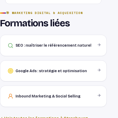
digital.
OPCO ou plan de développement des
🎯
MARKETING DIGITAL & ACQUISITION
compétences. Organisme certifié Qualiopi.
Formations liées
SEO : maîtriser le référencement naturel
Google Ads : stratégie et optimisation
Inbound Marketing & Social Selling