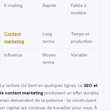
E-mailing
Rapide
Faible à
Audi
modéré
conn
Content
Long
Temps et
Quali
marketing
terme
production
confi
Influence
Moyen
Variable
Notor
terme
reco
La lecture clé tient en quelques lignes. Le
SEO et
le content marketing
produisent un effet durable
mais demandent de la patience : ils construisent
un capital qui continue de travailler pour vous. À