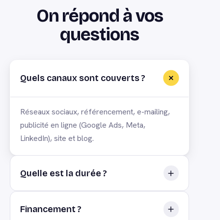
On répond à vos
questions
Quels canaux sont couverts ?
Réseaux sociaux, référencement, e-mailing,
publicité en ligne (Google Ads, Meta,
LinkedIn), site et blog.
Quelle est la durée ?
En général 2 journées (14 h) pour acquérir les
Financement ?
compétences essentielles du marketing