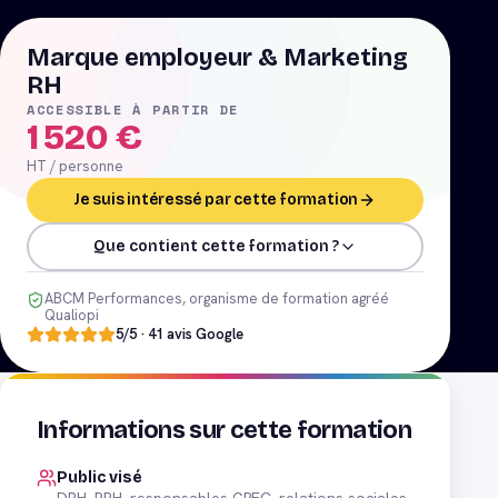
Marque employeur & Marketing
RH
ACCESSIBLE À PARTIR DE
1 520
€
HT / personne
Je suis intéressé par cette formation
Que contient cette formation ?
ABCM Performances, organisme de formation agréé
Qualiopi
5
/5 ·
41
avis Google
Informations sur cette formation
Public visé
DRH, RRH, responsables GPEC, relations sociales,