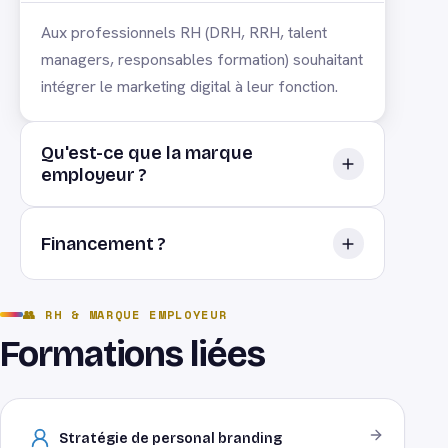
Aux professionnels RH (DRH, RRH, talent
managers, responsables formation) souhaitant
intégrer le marketing digital à leur fonction.
Qu'est-ce que la marque
employeur ?
L'image et la promesse d'une entreprise en
Financement ?
tant qu'employeur, qui permet d'attirer,
recruter et fidéliser les meilleurs talents.
OPCO ou plan de développement des
👥
RH & MARQUE EMPLOYEUR
compétences. Organisme certifié Qualiopi.
Formations liées
Stratégie de personal branding