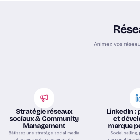
Rése
Animez vos réseau
Stratégie réseaux
LinkedIn :
sociaux & Community
et dével
Management
marque pe
Bâtissez une stratégie social media
Social selling,
et animez votre communauté.
personal brandi