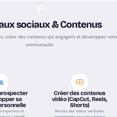
02
aux sociaux & Contenus
x, créez des contenus qui engagent et développez votr
communauté.
 prospecter
Créer des contenus
opper sa
vidéo (CapCut, Reels,
rsonnelle
Shorts)
 prospection et
Montez des vidéos verticales
ng sur LinkedIn.
engageantes pour les réseaux