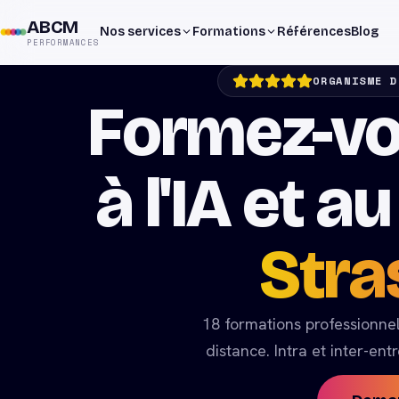
ABCM
Nos services
Formations
Références
Blog
PERFORMANCES
ORGANISME D
Formez-v
à l'IA et 
Stra
18
formations professionnel
distance. Intra et inter-en