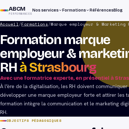
ABCM
Nos services
Formations
Références
Blog
PERFORMANCES
Accueil
/
Formations
/
Marque employeur & Marketing 
Formation marque
employeur & marketi
RH
à Strasbourg
Avec une formatrice experte, en présentiel à Stra
À l'ère de la digitalisation, les RH doivent communiquer
développer une marque employeur forte et attirer les t
formation intègre la communication et le marketing digit
RH.
OBJECTIFS PÉDAGOGIQUES