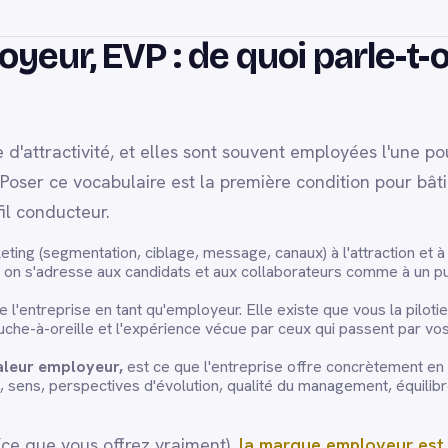
eur, EVP : de quoi parle-t-
 d'attractivité, et elles sont souvent employées l'une po
 Poser ce vocabulaire est la première condition pour bât
il conducteur.
ting (segmentation, ciblage, message, canaux) à l'attraction et à 
re, on s'adresse aux candidats et aux collaborateurs comme à un pu
e l'entreprise en tant qu'employeur. Elle existe que vous la piloti
bouche-à-oreille et l'expérience vécue par ceux qui passent par vo
aleur employeur,
est ce que l'entreprise offre concrètement en
, sens, perspectives d'évolution, qualité du management, équilib
 (ce que vous offrez vraiment),
la marque employeur est 