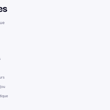
es
que
s
urs
 (ou
tique