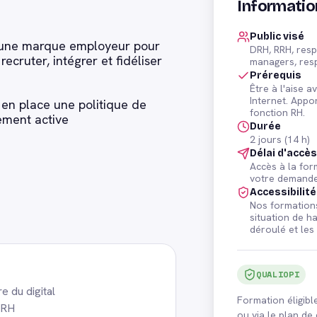
Informatio
Public visé
une marque employeur pour
DRH, RRH, resp
, recruter, intégrer et fidéliser
managers, res
Prérequis
Être à l'aise a
Internet. Appo
 en place une politique de
fonction RH.
ement active
Durée
2 jours (14 h)
Délai d'accè
Accès à la fo
votre demande
Accessibilité
Nos formations
situation de h
déroulé et les
QUALIOPI
e du digital
Formation éligib
 RH
ou via le plan d