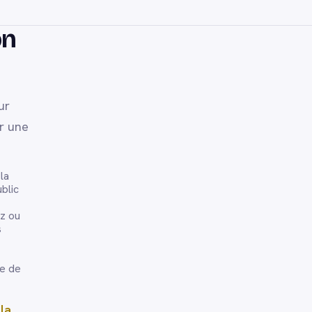
on
ur
ir une
la
blic
ez ou
s
re de
la