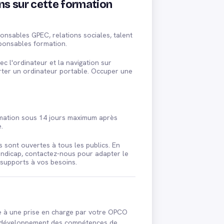
ns sur cette formation
onsables GPEC, relations sociales, talent
ponsables formation.
vec l'ordinateur et la navigation sur
rter un ordinateur portable. Occuper une
s
rmation sous 14 jours maximum après
.
 sont ouvertes à tous les publics. En
andicap, contactez-nous pour adapter le
 supports à vos besoins.
le à une prise en charge par votre OPCO
e développement des compétences de