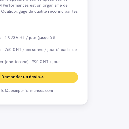
CM Performances est un organisme de
é Qualiopi, gage de qualité reconnu par les
e : 1 990 € HT / jour (jusqu'à 8
e : 760 € HT / personne / jour (à partir de
er (one-to-one) : 990 € HT / jour
Demander un devis
nfo@abcmperformances.com