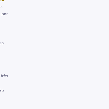
e.
s par
es
 très
 Se