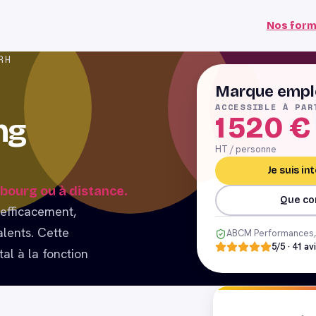
Nos form
RH
Marque empl
ACCESSIBLE À PAR
1 520
€
ng
HT / personne
Je suis i
sbourg ou à distance.
Que co
 efficacement,
alents. Cette
ABCM Performances, 
5
/5 ·
41
av
al à la fonction