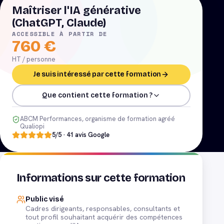
Maîtriser l'IA générative
(ChatGPT, Claude)
ACCESSIBLE À PARTIR DE
760
€
HT / personne
Je suis intéressé par cette formation
Que contient cette formation ?
ABCM Performances, organisme de formation agréé
Qualiopi
5
/5 ·
41
avis Google
Informations sur cette formation
Public visé
Cadres dirigeants, responsables, consultants et
tout profil souhaitant acquérir des compétences