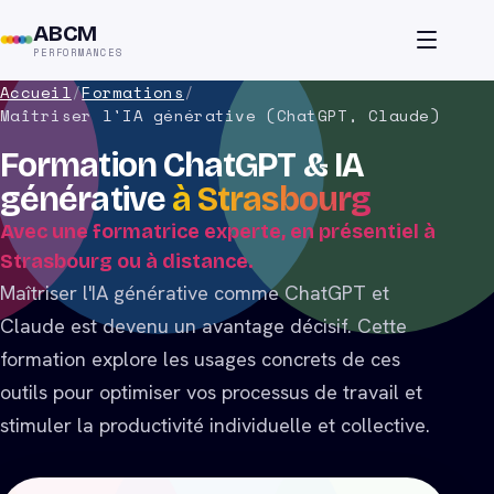
ABCM
PERFORMANCES
Accueil
/
Formations
/
Maîtriser l'IA générative (ChatGPT, Claude)
Formation ChatGPT & IA
générative
à Strasbourg
Avec une formatrice experte, en présentiel à
Strasbourg ou à distance.
Maîtriser l'IA générative comme ChatGPT et
Claude est devenu un avantage décisif. Cette
formation explore les usages concrets de ces
outils pour optimiser vos processus de travail et
stimuler la productivité individuelle et collective.