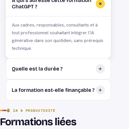
À qui s'adresse cette formation
ChatGPT ?
Aux cadres, responsables, consultants et à
tout professionnel souhaitant intégrer l'IA
générative dans son quotidien, sans prérequis
technique.
Quelle est la durée ?
1 journée (7 heures), en présentiel à
La formation est-elle finançable ?
Strasbourg ou en visioconférence.
Oui, via votre OPCO ou le plan de
🤖
IA & PRODUCTIVITÉ
développement des compétences. ABCM
Formations liées
Performances est certifié Qualiopi.