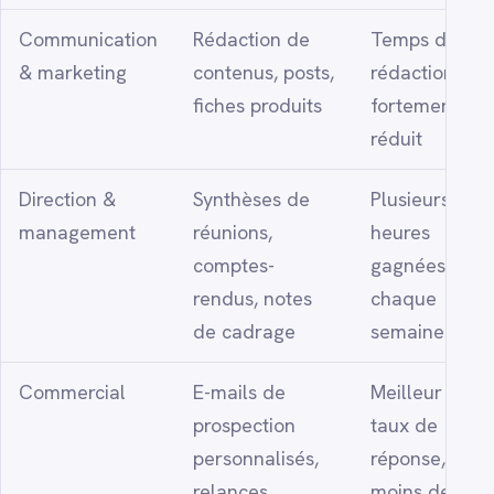
Communication
Rédaction de
Temps de
& marketing
contenus, posts,
rédaction
fiches produits
fortement
réduit
Direction &
Synthèses de
Plusieurs
management
réunions,
heures
comptes-
gagnées
rendus, notes
chaque
de cadrage
semaine
Commercial
E-mails de
Meilleur
prospection
taux de
personnalisés,
réponse,
relances,
moins de