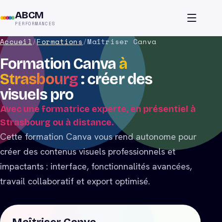
ABCM
PERFORMANCES
Accueil
/
Formations
/
Maîtriser Canva
Formation Canva
à
Strasbourg
: créer des
visuels pro
Avec une formatrice experte, en présentiel à
Strasbourg ou à distance.
Cette formation Canva vous rend autonome pour
créer des contenus visuels professionnels et
impactants : interface, fonctionnalités avancées,
travail collaboratif et export optimisé.