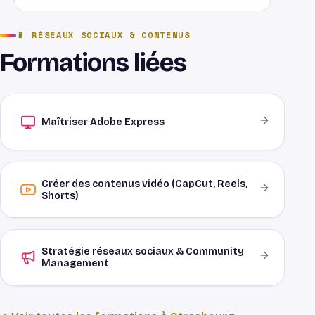
communication attractifs et adaptés à tous vos
besoins (print, réseaux, vidéo).
OPCO ou plan de développement des
📱
RÉSEAUX SOCIAUX & CONTENUS
compétences. Organisme certifié Qualiopi.
Formations liées
Maîtriser Adobe Express
Créer des contenus vidéo (CapCut, Reels,
Shorts)
Stratégie réseaux sociaux & Community
Management