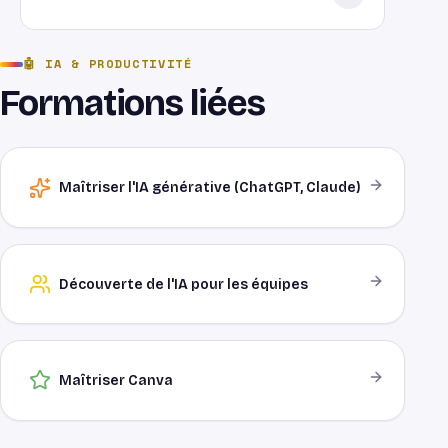
et tout document professionnel courant que
vous apportez.
Par votre OPCO ou le plan de développement
🤖
IA & PRODUCTIVITÉ
des compétences. Organisme certifié Qualiopi.
Formations liées
Maîtriser l'IA générative (ChatGPT, Claude)
Découverte de l'IA pour les équipes
Maîtriser Canva