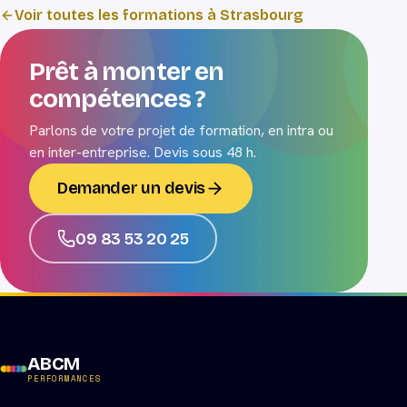
Voir toutes les formations à Strasbourg
Prêt à monter en
compétences ?
Parlons de votre projet de formation, en intra ou
en inter-entreprise. Devis sous 48 h.
Demander un devis
09 83 53 20 25
ABCM
PERFORMANCES