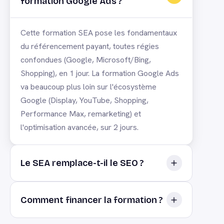
formation Google Ads ?
Cette formation SEA pose les fondamentaux
du référencement payant, toutes régies
confondues (Google, Microsoft/Bing,
Shopping), en 1 jour. La formation Google Ads
va beaucoup plus loin sur l'écosystème
Google (Display, YouTube, Shopping,
Performance Max, remarketing) et
l'optimisation avancée, sur 2 jours.
Le SEA remplace-t-il le SEO ?
Non, les deux sont complémentaires : le SEA
Comment financer la formation ?
apporte une visibilité immédiate, le SEO une