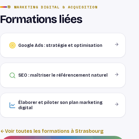
visibilité durable. L'idéal est de combiner les
Via votre OPCO ou le plan de développement
🎯
MARKETING DIGITAL & ACQUISITION
deux.
des compétences. Organisme certifié Qualiopi.
Formations liées
Google Ads : stratégie et optimisation
SEO : maîtriser le référencement naturel
Élaborer et piloter son plan marketing
digital
Voir toutes les formations à Strasbourg