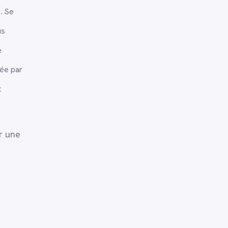
. Se
us
e
tée par
t
r une