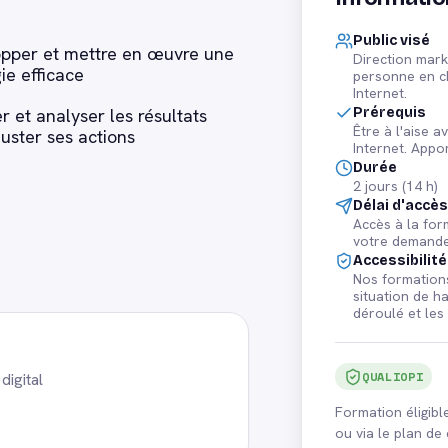
Public visé
pper et mettre en œuvre une
Direction mark
ie efficace
personne en ch
Internet.
Prérequis
r et analyser les résultats
Être à l'aise a
juster ses actions
Internet. Appo
Durée
2 jours (14 h)
Délai d'accè
Accès à la fo
votre demande
Accessibilité
Nos formations
situation de h
déroulé et les
QUALIOPI
digital
Formation éligib
ou via le plan d