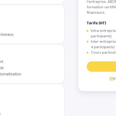
l'entreprise. AB
formation certifi
financeurs.
Tarifs (HT)
Intra-entrepris
 réseaux
participants)
Inter-entrepris
4 participants)
Cours particuli
nt
Ads
tomatisation
i
e