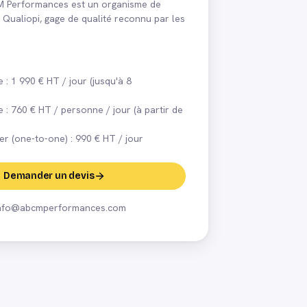
CM Performances est un organisme de
é Qualiopi, gage de qualité reconnu par les
e : 1 990 € HT / jour (jusqu'à 8
e : 760 € HT / personne / jour (à partir de
er (one-to-one) : 990 € HT / jour
Demander un devis
nfo@abcmperformances.com