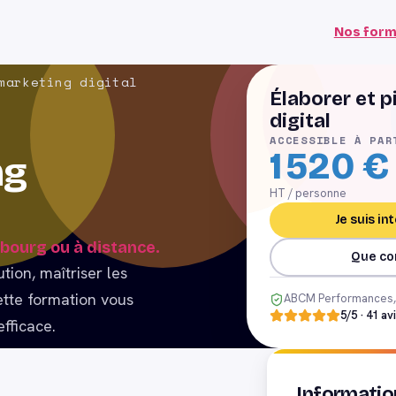
Nos form
marketing digital
Élaborer et p
digital
ACCESSIBLE À PAR
1 520
€
ng
HT / personne
Je suis i
sbourg ou à distance.
Que co
ion, maîtriser les
Cette formation vous
ABCM Performances, 
5
/5 ·
41
av
efficace.
Informatio