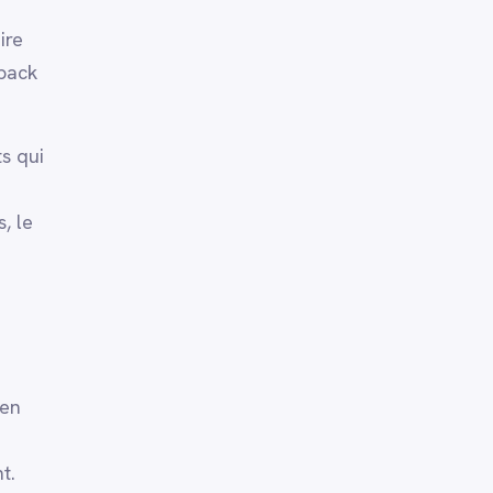
ire
dback
s qui
, le
 en
t.