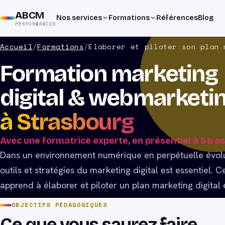
ABCM
Nos services
Formations
Références
Blog
PERFORMANCES
Accueil
/
Formations
/
Élaborer et piloter son plan 
Formation marketing
digital & webmarketi
à Strasbourg
Avec une formatrice experte, en présentiel à Stra
Dans un environnement numérique en perpétuelle évolut
outils et stratégies du marketing digital est essentiel. 
apprend à élaborer et piloter un plan marketing digital 
OBJECTIFS PÉDAGOGIQUES
Ce que vous saurez faire