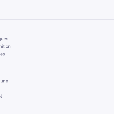
ques
nition
les
 une
l